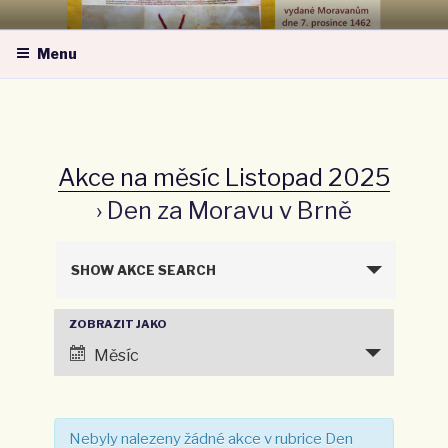
Přejít
MORAVSKÁ NÁRODNÍ OBEC –
k
ZA MORAVU
Menu
obsahu
webu
Akce na měsíc Listopad 2025
› Den za Moravu v Brně
N
SHOW AKCE SEARCH
a
v
ZOBRAZIT JAKO
N
i
a
Měsíc
g
v
a
i
c
g
Nebyly nalezeny žádné akce v rubrice Den