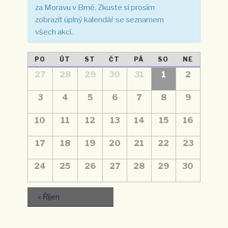
e
a
za Moravu v Brně. Zkuste si prosím
p
c
zobrazit úplný kalendář se seznamem
r
e
všech akcí.
o
p
r
h
K
PO
ÚT
ST
ČT
PÁ
SO
NE
o
l
a
K
27
28
29
30
31
1
2
z
a
e
l
l
o
3
4
5
6
7
8
9
d
e
e
b
n
á
n
r
10
11
12
13
14
15
16
d
n
d
a
á
ř
í
á
z
17
18
19
20
21
22
23
z
a
e
ř
A
24
25
26
27
28
29
30
n
k
z
z
c
í
o
A
e
A
«
Říjen
b
k
k
r
c
c