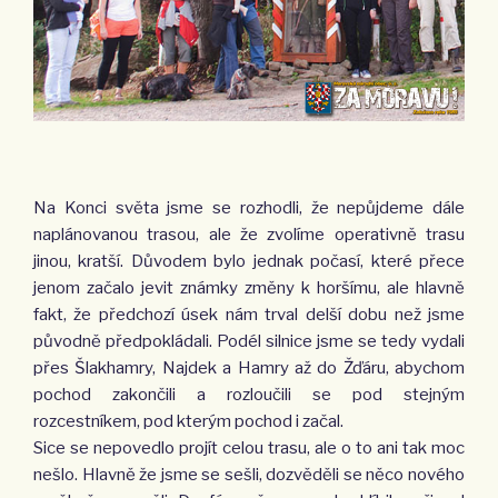
Na Konci světa jsme se rozhodli, že nepůjdeme dále
naplánovanou trasou, ale že zvolíme operativně trasu
jinou, kratší. Důvodem bylo jednak počasí, které přece
jenom začalo jevit známky změny k horšímu, ale hlavně
fakt, že předchozí úsek nám trval delší dobu než jsme
původně předpokládali. Podél silnice jsme se tedy vydali
přes Šlakhamry, Najdek a Hamry až do Žďáru, abychom
pochod zakončili a rozloučili se pod stejným
rozcestníkem, pod kterým pochod i začal.
Sice se nepovedlo projít celou trasu, ale o to ani tak moc
nešlo. Hlavně že jsme se sešli, dozvěděli se něco nového