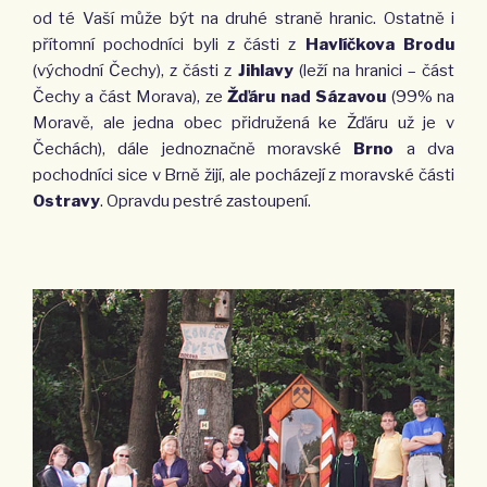
od té Vaší může být na druhé straně hranic. Ostatně i
přítomní pochodníci byli z části z
Havlíčkova Brodu
(východní Čechy), z části z
Jihlavy
(leží na hranici – část
Čechy a část Morava), ze
Žďáru nad Sázavou
(99% na
Moravě, ale jedna obec přidružená ke Žďáru už je v
Čechách), dále jednoznačně moravské
Brno
a dva
pochodníci sice v Brně žijí, ale pocházejí z moravské části
Ostravy
. Opravdu pestré zastoupení.