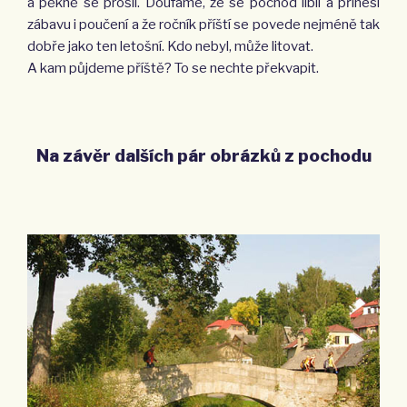
a pěkně se prošli. Doufáme, že se pochod líbil a přinesl
zábavu i poučení a že ročník příští se povede nejméně tak
dobře jako ten letošní. Kdo nebyl, může litovat.
A kam půjdeme příště? To se nechte překvapit.
Na závěr dalších pár obrázků z pochodu