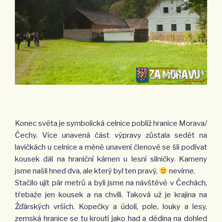
Konec světa je symbolická celnice poblíž hranice Morava/
Čechy. Více unavená část výpravy zůstala sedět na
lavičkách u celnice a méně unavení členové se šli podívat
kousek dál na hraniční kámen u lesní silničky. Kameny
jsme našli hned dva, ale který byl ten pravý,
nevíme.
Stačilo ujít pár metrů a byli jsme na návštěvě v Čechách,
třebaže jen kousek a na chvíli. Taková už je krajina na
Žďárských vrších. Kopečky a údolí, pole, louky a lesy,
zemská hranice se tu kroutí jako had a dědina na dohled