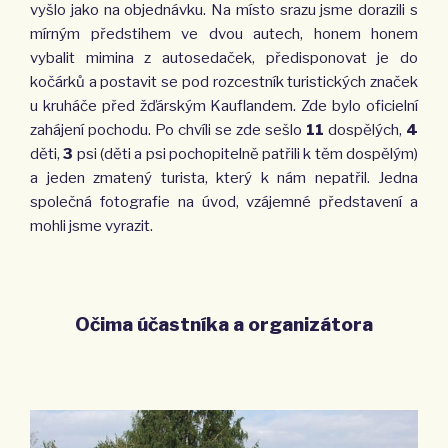
vyšlo jako na objednávku. Na místo srazu jsme dorazili s
mírným předstihem ve dvou autech, honem honem
vybalit mimina z autosedaček, předisponovat je do
kočárků a postavit se pod rozcestník turistických značek
u kruháče před žďárským Kauflandem. Zde bylo oficielní
zahájení pochodu. Po chvíli se zde sešlo
11
dospělých,
4
děti,
3
psi (děti a psi pochopitelně patřili k těm dospělým)
a jeden zmatený turista, který k nám nepatřil. Jedna
společná fotografie na úvod, vzájemné představení a
mohli jsme vyrazit.
Očima účastníka a organizátora