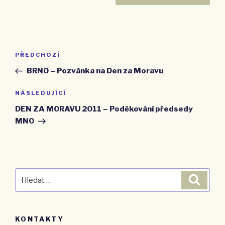
Navigace
PŘEDCHOZÍ
Předchozí
pro
příspěvek
BRNO – Pozvánka na Den za Moravu
příspěvek
NÁSLEDUJÍCÍ
Následující
příspěvek
DEN ZA MORAVU 2011 – Poděkování předsedy
MNO
Hledat:
Hledán
KONTAKTY