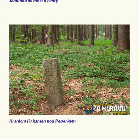
Jablůňka na mezi u cesty
Hraniční (?) kámen pod Peperkem