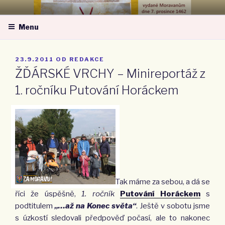
Přejít
MORAVSKÁ NÁRODNÍ OBEC –
k
ZA MORAVU
Menu
obsahu
webu
PUBLIKOVÁNO
23.9.2011
OD
REDAKCE
ŽĎÁRSKÉ VRCHY – Minireportáž z
1. ročníku Putování Horáckem
Tak máme za sebou, a dá se
říci že úspěšně,
1. ročník
Putování Horáckem
s
podtitulem
„…až na Konec světa“
. Ještě v sobotu jsme
s úzkostí sledovali předpověď počasí, ale to nakonec