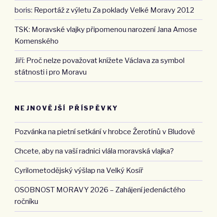
boris
:
Reportáž z výletu Za poklady Velké Moravy 2012
TSK
:
Moravské vlajky připomenou narození Jana Amose
Komenského
Jiří
:
Proč nelze považovat knížete Václava za symbol
státnosti i pro Moravu
NEJNOVĚJŠÍ PŘÍSPĚVKY
Pozvánka na pietní setkání v hrobce Žerotínů v Bludově
Chcete, aby na vaší radnici vlála moravská vlajka?
Cyrilometodějský výšlap na Velký Kosíř
OSOBNOST MORAVY 2026 – Zahájení jedenáctého
ročníku