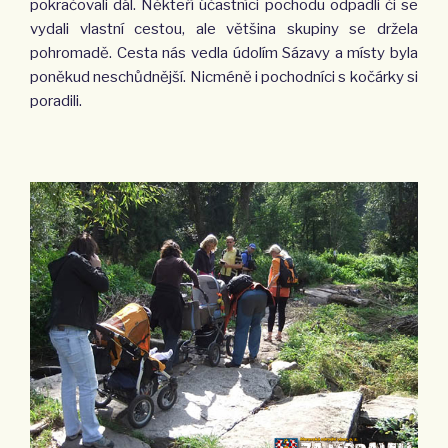
pokračovali dál. Někteří účastníci pochodu odpadli či se
vydali vlastní cestou, ale většina skupiny se držela
pohromadě. Cesta nás vedla údolím Sázavy a místy byla
poněkud neschůdnější. Nicméně i pochodníci s kočárky si
poradili.