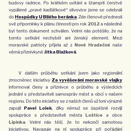
budovy radnice. Po krátkém uvítání a štamprli čerstvě
vypálené
„pravé kadlátkové“
slivovice jsme se odebrali
do
Hospůdky U Bílého beránka
. Zde členové přednesli
své připomínky k plánu činnosti pro rok
2012
a následně
byl tento dokument schválen. Velmi nás potěšilo, že na
tomto setkání nechyběl ani ženský element. Mezi
moravské patrioty přijela až z
Nové Hradečné
naše
věrná příznivkyně
Jitka Blažková
.
V dalším průběhu setkání jsem jako regionální
zmocněnec iniciativy
Za vyvěšování moravské vlajky
informoval členy a příznivce o průběhu a výsledcích
jednání s představiteli samospráv měst a obcí v našem
regionu. Do této iniciativy se z našich členů už loni výrazně
zapojil
Pavel Lolek
, díky němuž se úspěšně rozvíjí
spolupráce s představiteli města
Loštice
a obce
Lipinka
. Velmi nás těší, že to nekončí samotnou
iniciativou. Navazuje na ní spolupráce při pořádání