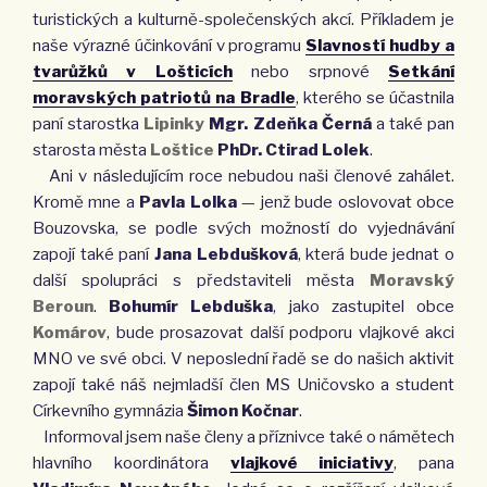
turistických a kulturně-společenských akcí. Příkladem je
naše výrazné účinkování v programu
Slavností hudby a
tvarůžků v Lošticích
nebo srpnové
Setkání
moravských patriotů na Bradle
, kterého se účastnila
paní starostka
Lipinky
Mgr. Zdeňka Černá
a také pan
starosta města
Loštice
PhDr. Ctirad Lolek
.
Ani v následujícím roce nebudou naši členové zahálet.
Kromě mne a
Pavla Lolka
— jenž bude oslovovat obce
Bouzovska, se podle svých možností do vyjednávání
zapojí také paní
Jana Lebdušková
, která bude jednat o
další spolupráci s představiteli města
Moravský
Beroun
.
Bohumír Lebduška
, jako zastupitel obce
Komárov
, bude prosazovat další podporu vlajkové akci
MNO ve své obci. V neposlední řadě se do našich aktivit
zapojí také náš nejmladší člen MS Uničovsko a student
Církevního gymnázia
Šimon Kočnar
.
Informoval jsem naše členy a příznivce také o námětech
hlavního koordinátora
vlajkové iniciativy
, pana