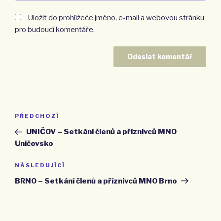
Uložit do prohlížeče jméno, e-mail a webovou stránku
pro budoucí komentáře.
Navigace
PŘEDCHOZÍ
Předchozí
pro
příspěvek
UNIČOV – Setkání členů a příznivců MNO
příspěvek
Uničovsko
NÁSLEDUJÍCÍ
Následující
příspěvek
BRNO – Setkání členů a příznivců MNO Brno