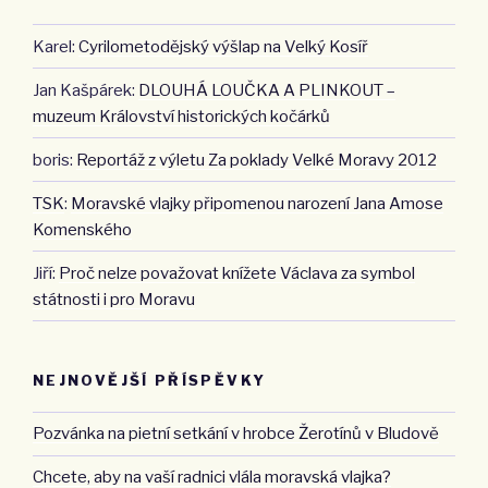
Karel
:
Cyrilometodějský výšlap na Velký Kosíř
Jan Kašpárek
:
DLOUHÁ LOUČKA A PLINKOUT –
muzeum Království historických kočárků
boris
:
Reportáž z výletu Za poklady Velké Moravy 2012
TSK
:
Moravské vlajky připomenou narození Jana Amose
Komenského
Jiří
:
Proč nelze považovat knížete Václava za symbol
státnosti i pro Moravu
NEJNOVĚJŠÍ PŘÍSPĚVKY
Pozvánka na pietní setkání v hrobce Žerotínů v Bludově
Chcete, aby na vaší radnici vlála moravská vlajka?