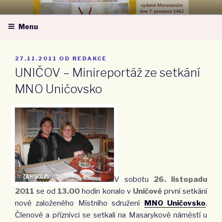
Přejít
MORAVSKÁ NÁRODNÍ OBEC –
k
ZA MORAVU
Menu
obsahu
webu
PUBLIKOVÁNO
27.11.2011
OD
REDAKCE
UNIČOV – Minireportáž ze setkání
MNO Uničovsko
V sobotu
26. listopadu
2011
se od
13.00
hodin konalo v
Uničově
první setkání
nově založeného Místního sdružení
MNO Uničovsko
.
Členové a příznivci se setkali na Masarykově náměstí u