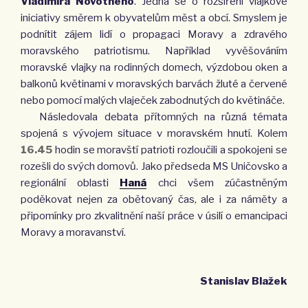
Vladimíra Novotného
. Jedná se o rozšíření vlajkové
iniciativy směrem k obyvatelům měst a obcí. Smyslem je
podnítit zájem lidí o propagaci Moravy a zdravého
moravského patriotismu. Například vyvěšováním
moravské vlajky na rodinných domech, výzdobou oken a
balkonů květinami v moravských barvách žluté a červené
nebo pomocí malých vlaječek zabodnutých do květináče.
Následovala debata přítomných na různá témata
spojená s vývojem situace v moravském hnutí. Kolem
16.45
hodin se moravští patrioti rozloučili a spokojeni se
rozešli do svých domovů. Jako předseda MS Uničovsko a
regionální oblasti
Haná
chci všem zúčastněným
poděkovat nejen za obětovaný čas, ale i za náměty a
připomínky pro zkvalitnění naší práce v úsilí o emancipaci
Moravy a moravanství.
Stanislav Blažek