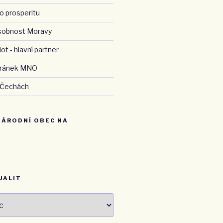
o prosperitu
sobnost Moravy
ot - hlavní partner
stránek MNO
 Čechách
NÁRODNÍ OBEC NA
UALIT