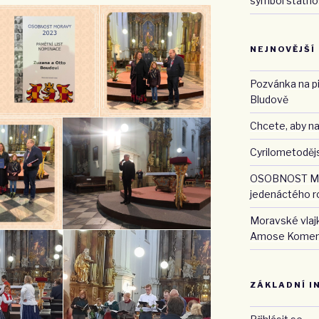
symbol státnos
NEJNOVĚJŠÍ
Pozvánka na pi
Bludově
Chcete, aby na
Cyrilometodějs
OSOBNOST MO
jedenáctého r
Moravské vlaj
Amose Kome
ZÁKLADNÍ I