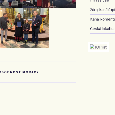
Přihlásit se
Zdroj kanálů (p
Kanál koment
Česká lokaliz
OSOBNOST MORAVY