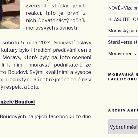
zveřejnit střípky jejich
NOVÉ - Vize pr
reakcí, tato je první z
HLASUJTE - O
nich. Devatenáctý ročník
moravských slavností
Moravský patri
Starší verze 
sobotu 5. října 2024. Součástí oslavy
kultury bylo i tradiční předávání cen a
Morava není v
 Moravy, které byly na toto ocenění
řili k nim i moravští podnikatelé ze
to Boudovi. Svými kvalitními a vysoce
MORAVSKÁ 
produkty dělají dobré jméno celé naší
FACEBOOKU
ý respekt a úctu.
anželé Boudovi
ARCHIV AKT
 Boudových na jejich facebooku ze dne
Archiv
aktualit