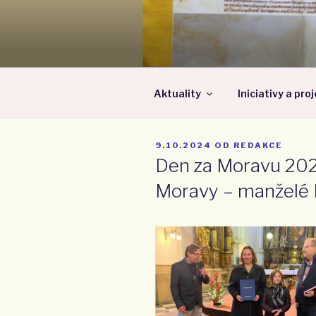
Přejít
k
MORAVSKÁ
obsahu
webu
Aktuality
Iniciativy a pro
PUBLIKOVÁNO
9.10.2024
OD
REDAKCE
Den za Moravu 20
Moravy – manželé