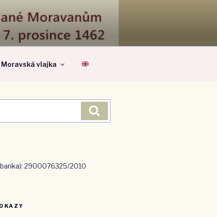
A MORAVU
Moravská vlajka
Hledání
io banka): 2900076325/2010
DKAZY