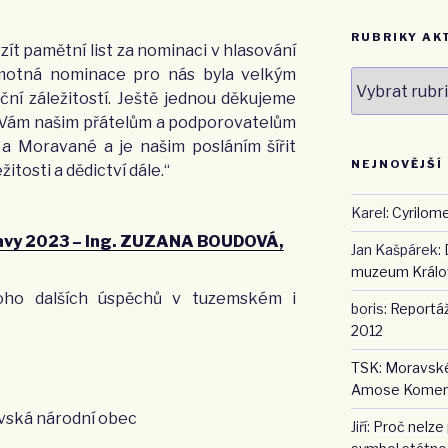
RUBRIKY AK
ít pamětní list za nominaci v hlasování
amotná nominace pro nás byla velkým
Rubriky
ční záležitostí. Ještě jednou děkujeme
aktualit
 Vám našim přátelům a podporovatelům
 a Moravané a je našim posláním šířit
NEJNOVĚJŠÍ
tosti a dědictví dále.“
Karel
:
Cyrilome
avy 2023 – Ing. ZUZANA BOUDOVÁ,
Jan Kašpárek
:
muzeum Králov
oho dalších úspěchů v tuzemském i
boris
:
Reportáž
2012
TSK
:
Moravské
Amose Kome
vská národní obec
Jiří
:
Proč nelze