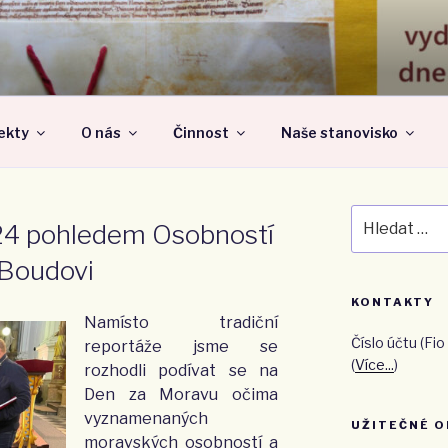
 NÁRODNÍ OBEC – Z
jekty
O nás
Činnost
Naše stanovisko
Hledat:
24 pohledem Osobností
 Boudovi
KONTAKTY
Namísto tradiční
Číslo účtu (F
reportáže jsme se
(
Více...
)
rozhodli podívat se na
Den za Moravu očima
vyznamenaných
UŽITEČNÉ O
moravských osobností a