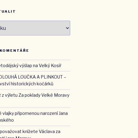
TUALIT
 KOMENTÁŘE
todějský výšlap na Velký Kosíř
DLOUHÁ LOUČKA A PLINKOUT –
ství historických kočárků
 z výletu Za poklady Velké Moravy
 vlajky připomenou narození Jana
nského
 považovat knížete Václava za