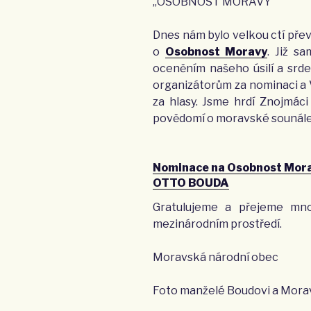
„OSOBNOST MORAVY
Dnes nám bylo velkou ctí převz
o
Osobnost Moravy
. Již s
oceněním našeho úsilí a srde
organizátorům za nominaci a
za hlasy. Jsme hrdí Znojmáci
povědomí o moravské sounáleži
Nominace na Osobnost Mor
OTTO BOUDA
Gratulujeme a přejeme mn
mezinárodním prostředí.
Moravská národní obec
Foto manželé Boudovi a Mora