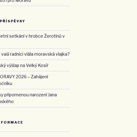
ti i pro Moravu
 PŘÍSPĚVKY
etní setkání v hrobce Žerotínů v
 vaší radnici vlála moravská vlajka?
ký výšlap na Velký Kosíř
RAVY 2026 – Zahájení
očníku
ky připomenou narození Jana
nského
NFORMACE