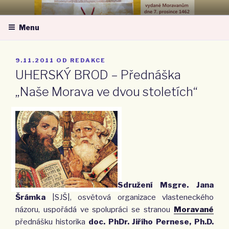
Přejít
MORAVSKÁ NÁRODNÍ OBEC –
k
ZA MORAVU
Menu
obsahu
webu
PUBLIKOVÁNO
9.11.2011
OD
REDAKCE
UHERSKÝ BROD – Přednáška
„Naše Morava ve dvou stoletích“
Sdružení Msgre. Jana
Šrámka
|SJŠ|, osvětová organizace vlasteneckého
názoru, uspořádá ve spolupráci se stranou
Moravané
přednášku historika
doc. PhDr. Jiřího Pernese, Ph.D.