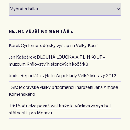
Rubriky
aktualit
NEJNOVĚJŠÍ KOMENTÁŘE
Karel
:
Cyrilometodějský výšlap na Velký Kosíř
Jan Kašpárek
:
DLOUHÁ LOUČKA A PLINKOUT –
muzeum Království historických kočárků
boris
:
Reportáž z výletu Za poklady Velké Moravy 2012
TSK
:
Moravské vlajky připomenou narození Jana Amose
Komenského
Jiří
:
Proč nelze považovat knížete Václava za symbol
státnosti i pro Moravu