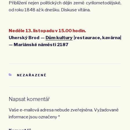
Přiblížení nejen politických dějin země cyrilometodějské,
od roku 1848 až k dnešku. Diskuse vítána.
Neděle 13. listopadu v 15.00 hodin.
Uherský Brod —
Dům kultury
|restaurace, kavárna|
— Mariánské náměstí 2187
RUBRIKY
NEZAŘAZENÉ
Napsat komentář
Vaše e-mailová adresa nebude zveřejněna.
Vyžadované
informace jsou označeny
*