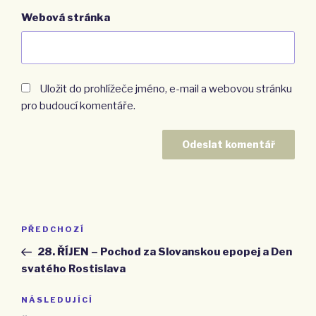
Webová stránka
Uložit do prohlížeče jméno, e-mail a webovou stránku
pro budoucí komentáře.
Navigace
PŘEDCHOZÍ
Předchozí
pro
příspěvek
28. ŘÍJEN – Pochod za Slovanskou epopej a Den
příspěvek
svatého Rostislava
NÁSLEDUJÍCÍ
Následující