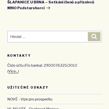
příspěvek
ŠLAPANICE U BRNA – Setkání členů a příznivců
MNO Podstarohorci
Hledat:
Hledán
KONTAKTY
Číslo účtu (Fio banka): 2900076325/2010
(
Více...
)
UŽITEČNÉ ODKAZY
NOVÉ - Vize pro prosperitu
HLASUJTE - Osobnost Moravy