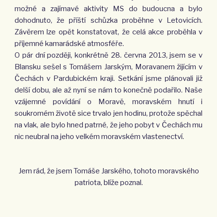
možné a zajímavé aktivity MS do budoucna a bylo
dohodnuto, že příští schůzka proběhne v Letovicích.
Závěrem lze opět konstatovat, že celá akce proběhla v
příjemné kamarádské atmosféře.
O pár dní později, konkrétně 28. června 2013, jsem se v
Blansku sešel s Tomášem Jarským, Moravanem žijícím v
Če­chách v Pardubickém kraji. Setkání jsme plánovali již
delší dobu, ale až nyní se nám to konečně podařilo. Naše
vzájem­né povídání o Moravě, moravském hnutí i
soukromém životě sice trvalo jen hodinu, protože spěchal
na vlak, ale bylo hned patrné, že jeho pobyt v Čechách mu
nic neubral na jeho velkém moravském vlastenectví.
Jem rád, že jsem Tomáše Jarského, tohoto moravského
patriota, blíže poznal.