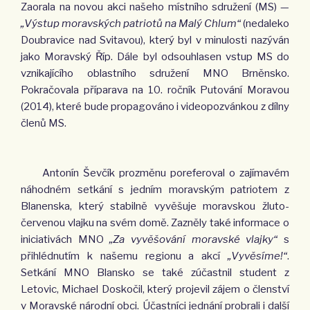
Zaorala na novou akci našeho místního sdružení (MS) —
„Výstup moravských patriotů na Malý Chlum“
(nedaleko
Doubravice nad Svitavou), který byl v minulosti nazýván
jako Moravský Říp. Dále byl odsouhlasen vstup MS do
vznikajícího oblastního sdružení MNO Brněnsko.
Pokračovala příparava na 10. roč­ník Putování Moravou
(2014), které bude propagováno i videopozvánkou z dílny
členů MS.
Antonín Ševčík prozměnu poreferoval o zajímavém
náhodném setkání s jedním moravským patriotem z
Blanenska, který stabilně vyvěšuje moravskou žluto-
červenou vlajku na svém domě. Zazněly také informace o
iniciativách MNO
„Za vyvěšování moravské vlajky“
s
přihlédnutím k našemu regionu a akcí
„Vyvěsíme!“
.
Setkání MNO Blansko se také zú­častnil student z
Letovic, Michael Doskočil, který projevil zájem o členství
v Moravské národní obci. Účastníci jednání probrali i další