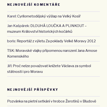
NEJNOVĚJŠÍ KOMENTÁŘE
Karel
:
Cyrilometodějský výšlap na Velký Kosíř
Jan Kašpárek
:
DLOUHÁ LOUČKA A PLINKOUT –
muzeum Království historických kočárků
boris
:
Reportáž z výletu Za poklady Velké Moravy 2012
TSK
:
Moravské vlajky připomenou narození Jana Amose
Komenského
Jiří
:
Proč nelze považovat knížete Václava za symbol
státnosti i pro Moravu
NEJNOVĚJŠÍ PŘÍSPĚVKY
Pozvánka na pietní setkání v hrobce Žerotínů v Bludově