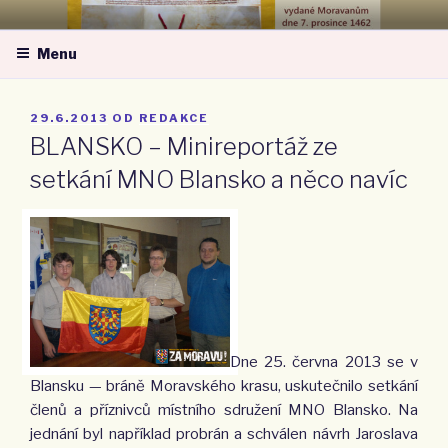
Přejít
MORAVSKÁ NÁRODNÍ OBEC –
k
ZA MORAVU
Menu
obsahu
webu
PUBLIKOVÁNO
29.6.2013
OD
REDAKCE
BLANSKO – Minireportáž ze
setkání MNO Blansko a něco navíc
Dne 25. června 2013 se v
Blansku — bráně Moravského krasu, uskutečnilo setkání
členů a příznivců místního sdružení MNO Blansko. Na
jednání byl například probrán a schválen návrh Jaroslava