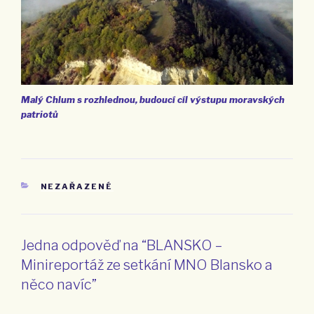
Malý Chlum s rozhlednou, budoucí cíl výstupu moravských
patriotů
RUBRIKY
NEZAŘAZENÉ
Jedna odpověď na “BLANSKO –
Minireportáž ze setkání MNO Blansko a
něco navíc”