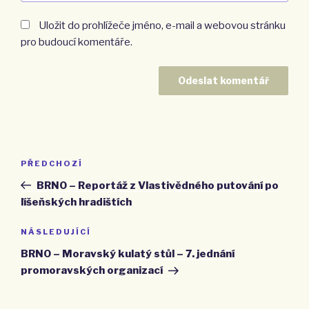
Uložit do prohlížeče jméno, e-mail a webovou stránku
pro budoucí komentáře.
Navigace
PŘEDCHOZÍ
Předchozí
pro
příspěvek
BRNO – Reportáž z Vlastivědného putování po
příspěvek
líšeňských hradištích
NÁSLEDUJÍCÍ
Následující
příspěvek
BRNO – Moravský kulatý stůl – 7. jednání
promoravských organizací