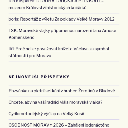
Jan Kašpárek
:
DLOUHÁ LOUČKA A PLINKOUT –
muzeum Království historických kočárků
boris
:
Reportáž z výletu Za poklady Velké Moravy 2012
TSK
:
Moravské vlajky připomenou narození Jana Amose
Komenského
Jiří
:
Proč nelze považovat knížete Václava za symbol
státnosti i pro Moravu
NEJNOVĚJŠÍ PŘÍSPĚVKY
Pozvánka na pietní setkání v hrobce Žerotínů v Bludově
Chcete, aby na vaší radnici vlála moravská vlajka?
Cyrilometodějský výšlap na Velký Kosíř
OSOBNOST MORAVY 2026 – Zahájení jedenáctého