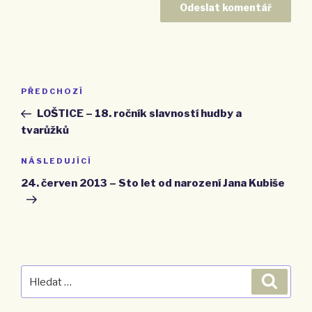
Navigace
PŘEDCHOZÍ
Předchozí
pro
příspěvek
LOŠTICE – 18. ročník slavností hudby a
příspěvek
tvarůžků
NÁSLEDUJÍCÍ
Následující
příspěvek
24. červen 2013 – Sto let od narození Jana Kubiše
Hledat:
Hledán