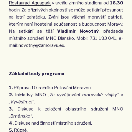
Restauraci Aquapark
v areálu zimního stadionu od
16.30
hodin. Za příznivých okolností se může setkání přesunout
na letní zahrádku. Zváni jsou všichni moravští patrioti,
kterým není lhostejná současnost a budoucnost Moravy.
Na setkání se těší
Vladimír Novotný
, předseda
místního sdru­žení MNO Blansko. Mobil: 731 183 041, e-
mail:
novotny@zamoravu.eu
.
Základní body programu
1.
Příprava 10. ročníku Putování Moravou.
2.
Iniciativy MNO
„Za vyvěšování moravské vlajky“
a
„Vyvěsíme!“
.
3.
Diskuse k založení oblastního sdružení MNO
„Brněnsko“
.
4.
Diskuse nad činností místního sdružení.
5.
Různé.