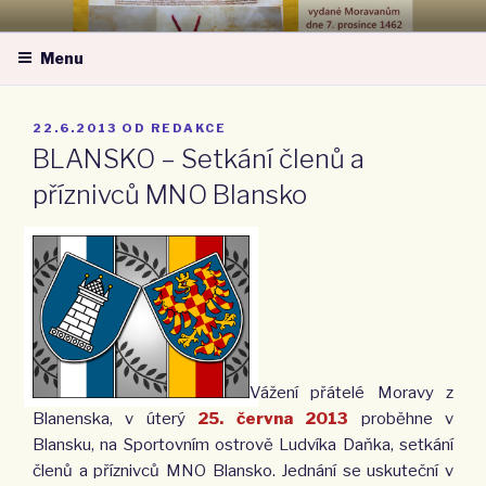
Přejít
MORAVSKÁ NÁRODNÍ OBEC –
k
ZA MORAVU
Menu
obsahu
webu
PUBLIKOVÁNO
22.6.2013
OD
REDAKCE
BLANSKO – Setkání členů a
příznivců MNO Blansko
Vážení přátelé Moravy z
Blanenska, v úterý
25. června 2013
proběhne v
Blansku, na Sportovním ostrově Ludvíka Daňka, setkání
členů a příznivců MNO Blansko. Jed­nání se uskuteční v