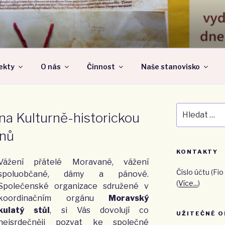
 NÁRODNÍ OBEC – Z
jekty
O nás
Činnost
Naše stanovisko
Hledat:
a Kulturně-historickou
nů
KONTAKTY
Vážení přátelé Moravané, vážení
Číslo účtu (F
spoluobčané, dámy a pánové.
(
Více...
)
Společenské organi­zace sdružené v
koordinačním orgánu
Moravský
kulatý stůl
, si Vás dovolují co
UŽITEČNÉ O
nejsrdečněji pozvat ke společné