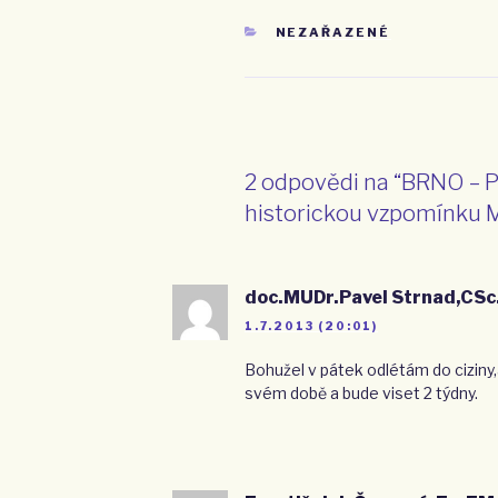
RUBRIKY
NEZAŘAZENÉ
2 odpovědi na “BRNO – P
historickou vzpomínku 
doc.MUDr.Pavel Strnad,CSc
1.7.2013 (20:01)
Bohužel v pátek odlétám do ciziny,
svém době a bude viset 2 týdny.