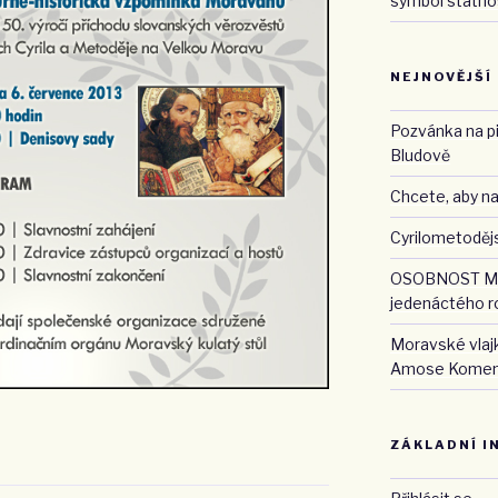
symbol státnos
NEJNOVĚJŠÍ
Pozvánka na pi
Bludově
Chcete, aby na
Cyrilometodějs
OSOBNOST MO
jedenáctého r
Moravské vlaj
Amose Kome
ZÁKLADNÍ I