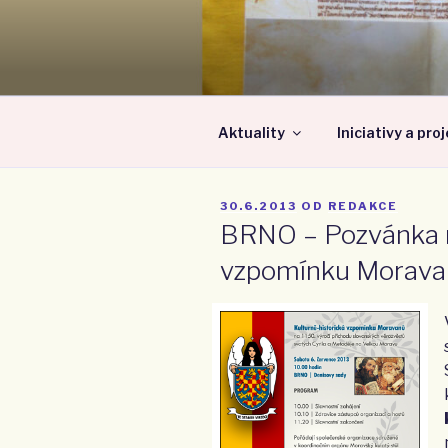
Přejít
k
MORAVSKÁ
obsahu
webu
Aktuality
Iniciativy a pro
PUBLIKOVÁNO
30.6.2013
OD
REDAKCE
BRNO – Pozvánka n
vzpomínku Morava