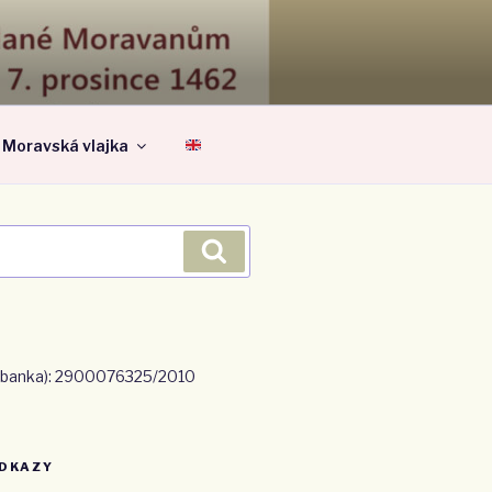
A MORAVU
Moravská vlajka
Hledání
io banka): 2900076325/2010
DKAZY