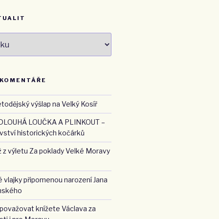
TUALIT
 KOMENTÁŘE
todějský výšlap na Velký Kosíř
DLOUHÁ LOUČKA A PLINKOUT –
ství historických kočárků
 z výletu Za poklady Velké Moravy
 vlajky připomenou narození Jana
nského
 považovat knížete Václava za