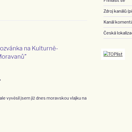
Přihlásit se
Zdroj kanálů (p
Kanál koment
Česká lokaliz
ozvánka na Kulturně-
Moravanů”
.
ale vyvěsil jsem již dnes moravskou vlajku na