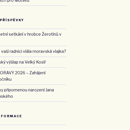
ti i pro Moravu
 PŘÍSPĚVKY
etní setkání v hrobce Žerotínů v
 vaší radnici vlála moravská vlajka?
ký výšlap na Velký Kosíř
RAVY 2026 – Zahájení
očníku
ky připomenou narození Jana
nského
NFORMACE