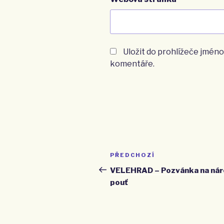
Uložit do prohlížeče jméno
komentáře.
Navigace
PŘEDCHOZÍ
Předchozí
pro
příspěvek
VELEHRAD – Pozvánka na nár
pouť
příspěvek