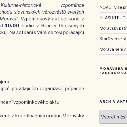
„Kulturně-historické vzpomínce
NOVÉ - Vize pr
íchodu slovanských věrozvěstů svatých
HLASUJTE - O
Mora­vu“
. Vzpomínkový akt se koná v
od
10.00
hodin v Brně v Denisových
Moravský patri
u). Na setkání s Vámi se těší pořádající
Starší verze 
Morava není v
MORAVSKÁ 
FACEBOOKU
ájení
upců pořádajících organizací, případně
akončení vzpomínkového aktu
ARCHIV AKT
Archiv
užené v koordinačním orgánu Moravský
aktualit