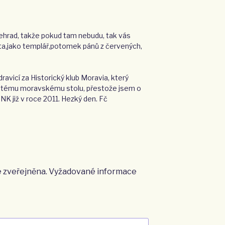
lehrad, takže pokud tam nebudu, tak vás
ta,jako templář,potomek pánů z červených,
avicí za Historický klub Moravia, který
ulatému moravskému stolu, přestože jsem o
NK již v roce 2011. Hezký den. Fč
 zveřejněna.
Vyžadované informace