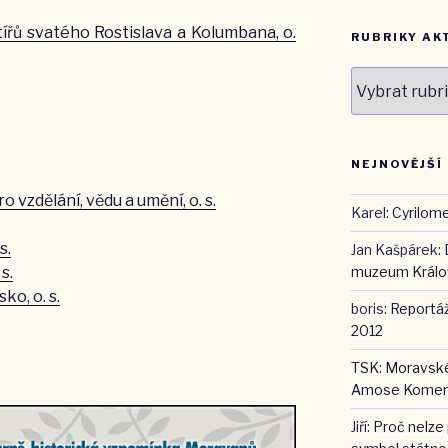
ířů svatého Rostislava a Kolumbana, o.
RUBRIKY AK
Rubriky
aktualit
NEJNOVĚJŠÍ
vzdělání, vědu a umění, o. s.
Karel
:
Cyrilome
s.
Jan Kašpárek
:
s.
muzeum Králov
o, o. s.
boris
:
Reportáž
2012
TSK
:
Moravské
Amose Kome
Jiří
:
Proč nelze