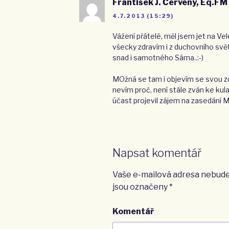
František J. Červený, Eq.FM
4.7.2013 (15:29)
Vážení přátelé, měl jsem jet na Ve
všecky zdravím i z duchovního svě
snad i samotného Sáma..:-)
MOžná se tam i objevím se svou zdr
nevím proč, není stále zván ke k
účast projevil zájem na zasedání M
Napsat komentář
Vaše e-mailová adresa nebude
jsou označeny
*
Komentář