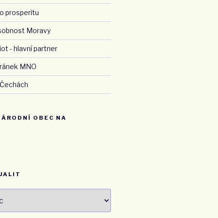
o prosperitu
sobnost Moravy
ot - hlavní partner
stránek MNO
 Čechách
NÁRODNÍ OBEC NA
UALIT