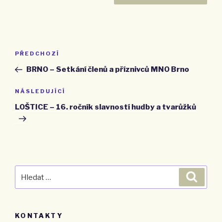
Navigace
PŘEDCHOZÍ
Předchozí
pro
příspěvek
BRNO – Setkání členů a příznivců MNO Brno
příspěvek
NÁSLEDUJÍCÍ
Následující
příspěvek
LOŠTICE – 16. ročník slavností hudby a tvarůžků
Hledat:
Hledán
KONTAKTY