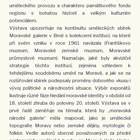
uměleckého provozu a charakteru památkového fondu
regionu s bohatou historií a velkým kulturním
potenciálem.
Výstava upozorňuje na kontinuitu uměleckých sbírek
Moravské galerie v Brně s kolekcemi institucí, na které
při svém vzniku v roce 1961 navázala (Františkovo
muzeum, Moravské zemské muzeum, Moravské
průmyslové muzeum). Naznačuje, jaké byly akviziční
strategie těchto institucí, zejména vzhledem k
tehdejšímu soudobému umění na Moravě, a jak se na
rozšiřování sbírek podepsaly proměny dobového vkusu i
vývoj politické a národnostní situace. Výběr exponátů
ilustruje různé fáze hledání moravské identity v období od
18. století zhruba do poloviny 20. století. Výstava se v
prvé řadě zaměřuje na témata, která by „moravská
národní galerie“ měla mapovat, jako je umělecká
topograﬁe Moravy nebo zemské dějiny, mytologie či
folklor. Vedle autorů obecně považovaných za přední