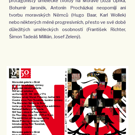
protagonisty umělecké tvorby na Moravě (Joža Uprka,
Bohumír Jaroněk, Antonín Procházka) neopomíjí ani
tvorbu moravských Němců (Hugo Baar, Karl Wollek)
nebo některých méně progresivních, přesto ve své době
důležitých uměleckých osobností (František Richter,
Šimon Tadeáš Millián, Josef Zelený).