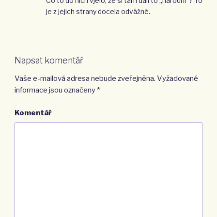
Co to do nich vjelo, že si tam dali to „národní“? To
je z jejich strany docela odvážné.
Napsat komentář
Vaše e-mailová adresa nebude zveřejněna.
Vyžadované
informace jsou označeny
*
Komentář