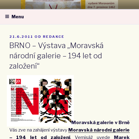
Přejít
MORAVSKÁ NÁRODNÍ OBEC –
k
ZA MORAVU
Menu
obsahu
webu
PUBLIKOVÁNO
21.6.2011
OD
REDAKCE
BRNO – Výstava „Moravská
národní galerie – 194 let od
založení“
Moravská galerie v Brně
Vás zve na zahájení výstavy
Moravská národní galerie
– 194 let od založení
. Vernisáž uvede
Marek