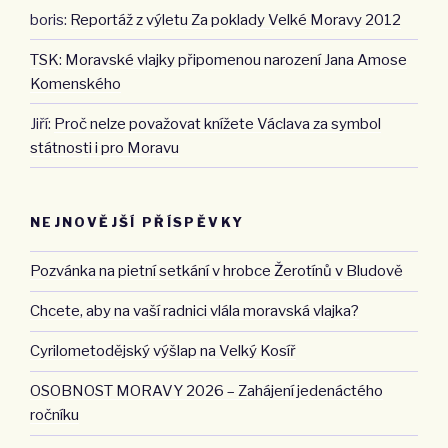
boris
:
Reportáž z výletu Za poklady Velké Moravy 2012
TSK
:
Moravské vlajky připomenou narození Jana Amose
Komenského
Jiří
:
Proč nelze považovat knížete Václava za symbol
státnosti i pro Moravu
NEJNOVĚJŠÍ PŘÍSPĚVKY
Pozvánka na pietní setkání v hrobce Žerotínů v Bludově
Chcete, aby na vaší radnici vlála moravská vlajka?
Cyrilometodějský výšlap na Velký Kosíř
OSOBNOST MORAVY 2026 – Zahájení jedenáctého
ročníku