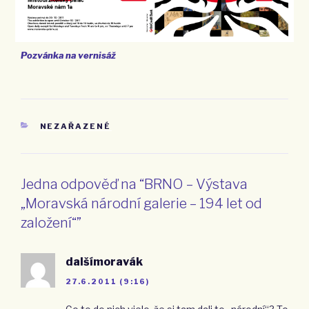
Pozvánka na vernisáž
RUBRIKY
NEZAŘAZENÉ
Jedna odpověď na “BRNO – Výstava
„Moravská národní galerie – 194 let od
založení“”
dalšímoravák
27.6.2011 (9:16)