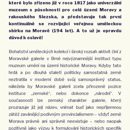
které bylo zřízeno již v roce 1817 jako univerzální
muzeum s působností pro celé území Moravy a
rakouského Slezska, a představuje tak první
kontinuálně se rozvíjející veřejnou uměleckou
sbírku na Moravě (194 let). A to už je opravdu
důvod k oslavě!
Bohatství uměleckých kolekcí i široký rozsah aktivit činí z
Moravské galerie v Brně nejvýznamnější instituci typu
muzeum umění na území historické Moravy. Kdyby tato
hrdá a po dlouhá staletí politicky samostatná země
neztratila v moderní době svůj samosprávný status,
náležela by Moravské galerii zcela přirozeně pozice
instituce „zemské“, nebo dokonce „národní“. V
současnosti lze zemský charakter galerie, který
prozrazuje již její název, vnímat buď jako nepříjemnou
zátěž zavánějící podivným provincialismem – vždyť země
Morava právně ani správně neexistuje – nebo naopak
pozitivně jako výzvu k formulování historických speciﬁk