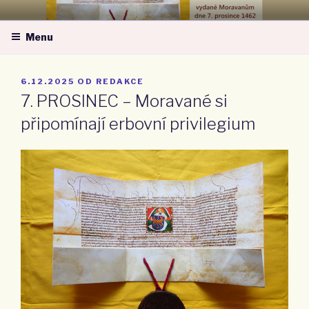
Přejít
MORAVSKÁ NÁRODNÍ OBEC –
k
ZA MORAVU
Menu
obsahu
webu
PUBLIKOVÁNO
6.12.2025
OD
REDAKCE
7. PROSINEC – Moravané si
připomínají erbovní privilegium