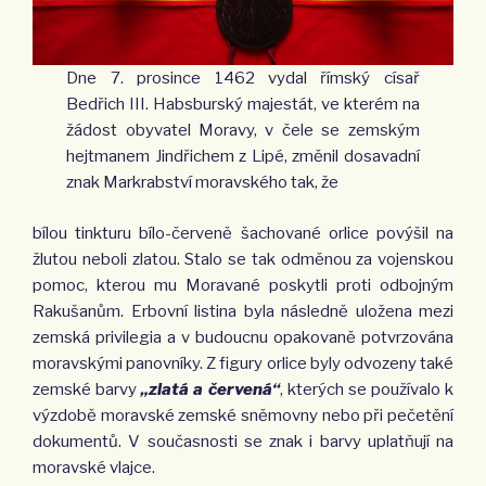
Dne 7. prosince 1462 vydal římský císař
Bedřich III. Habsburský majestát, ve kterém na
žádost obyvatel Moravy, v čele se zemským
hejtmanem Jindřichem z Lipé, změnil dosavadní
znak Markrabství moravského tak, že
bílou tinkturu bílo-červeně šacho­vané orlice povýšil na
žlutou neboli zlatou. Stalo se tak odměnou za vojenskou
po­moc, kterou mu Moravané poskytli proti odbojným
Rakušanům. Erbovní listina byla následně uložena mezi
zemská privilegia a v budoucnu opakovaně potvrzována
mo­ravskými panovníky. Z figury orlice byly odvozeny také
zemské barvy
„zlatá a červe­ná“
, kterých se používalo k
výzdobě moravské zemské sněmovny nebo při pečetění
dokumentů. V současnosti se znak i barvy uplatňují na
moravské vlajce.