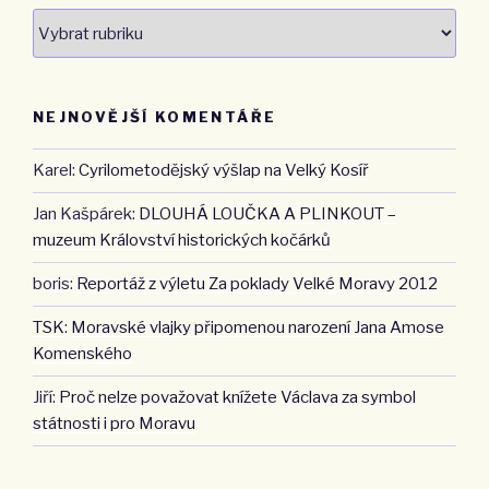
Rubriky
aktualit
NEJNOVĚJŠÍ KOMENTÁŘE
Karel
:
Cyrilometodějský výšlap na Velký Kosíř
Jan Kašpárek
:
DLOUHÁ LOUČKA A PLINKOUT –
muzeum Království historických kočárků
boris
:
Reportáž z výletu Za poklady Velké Moravy 2012
TSK
:
Moravské vlajky připomenou narození Jana Amose
Komenského
Jiří
:
Proč nelze považovat knížete Václava za symbol
státnosti i pro Moravu