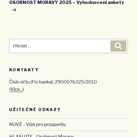
příspěvek
OSOBNOST MORAVY 2025 – Vyhodnocení ankety
Hledat:
Hledán
KONTAKTY
Číslo účtu (Fio banka): 2900076325/2010
(
Více...
)
UŽITEČNÉ ODKAZY
NOVÉ - Vize pro prosperitu
HLASUJTE - Osobnost Moravy