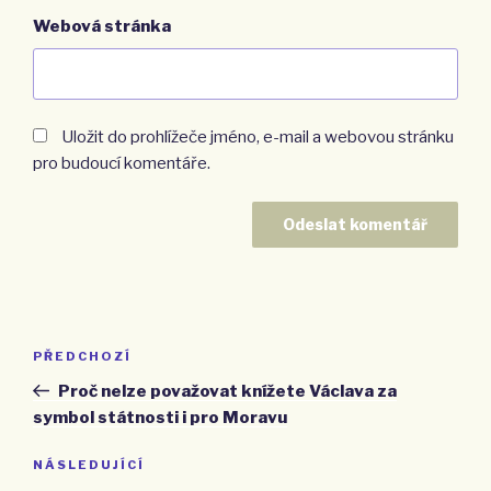
Webová stránka
Uložit do prohlížeče jméno, e-mail a webovou stránku
pro budoucí komentáře.
Navigace
PŘEDCHOZÍ
Předchozí
pro
příspěvek
Proč nelze považovat knížete Václava za
příspěvek
symbol státnosti i pro Moravu
NÁSLEDUJÍCÍ
Následující