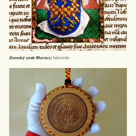
Zemský znak Moravy
| faksimile